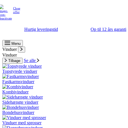
Close
offer
Hurtig leveringstid
Op til 12 års garanti
Menu
Vinduer
Vinduer
Se alle
Tilbage
Topstyrede vinduer
Fastkarmsvinduer
Kombivinduer
Sidehængte vinduer
Bondehusvinduer
Vinduer med sprosser