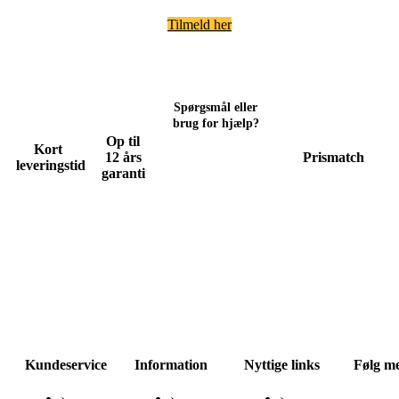
Tilmeld her
Spørgsmål eller
brug for hjælp?
+45 70 26
Op til
Kort
12 års
Prismatch
leveringstid
74 74
garanti
Se vores
åbningstider her
Kundeservice
Information
Nyttige links
Følg m
›
Kontakt
›
›
Dører