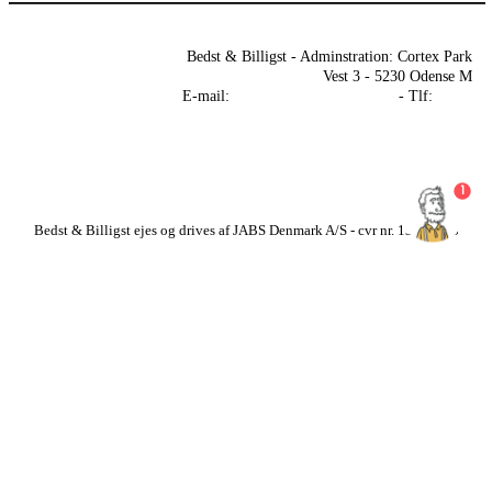
Bedst & Billigst - Adminstration: Cortex Park
Om betaling med
Vest 3 - 5230 Odense M
Klarna
E-mail:
kontakt@bedst-billigst.dk
- Tlf:
70 26
74 74
sitemap
1
Bedst & Billigst ejes og drives af JABS Denmark A/S - cvr nr. 13833583