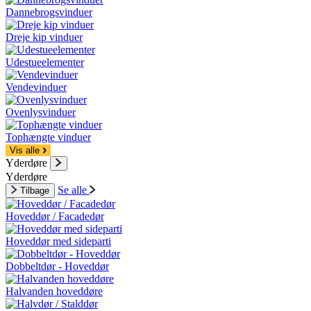
Dannebrogsvinduer
Dreje kip vinduer
Udestueelementer
Vendevinduer
Ovenlysvinduer
Tophængte vinduer
Vis alle
Yderdøre
Yderdøre
Se alle
Tilbage
Hoveddør / Facadedør
Hoveddør med sideparti
Dobbeltdør - Hoveddør
Halvanden hoveddøre